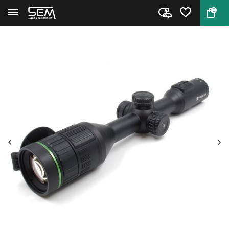
0
Terug
Home
Hikmicro Alpex 4K nachtzicht k...