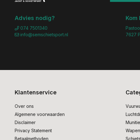
Advies nodig?
Kom 
074 7501340
Pastoo
info@semschietsport.nl
7627 P
Klantenservice
Cate
Over ons
Vuurw
Algemene voorwaarden
Lucht
Disclaimer
Muniti
Privacy Statement
Wapen
Betaalmethoden
Schiet