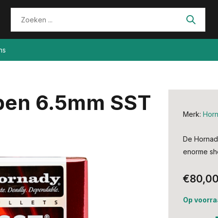
ns
pen 6.5mm SST
Merk:
Hor
De Hornad
enorme sho
€80,0
Op voorra