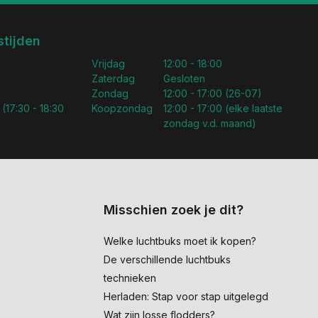
tijden
Vrijdag
12:00 - 18:00
Zaterdag
Gesloten
Zondag
12:00 - 17:00 (26-07)
 (17:30 - 18:30
Koopzondag
12:00 - 17:00 (elke laatste
zondag v.d. maand)
Misschien zoek je dit?
Welke luchtbuks moet ik kopen?
De verschillende luchtbuks
technieken
Herladen: Stap voor stap uitgelegd
Wat zijn losse flodders?