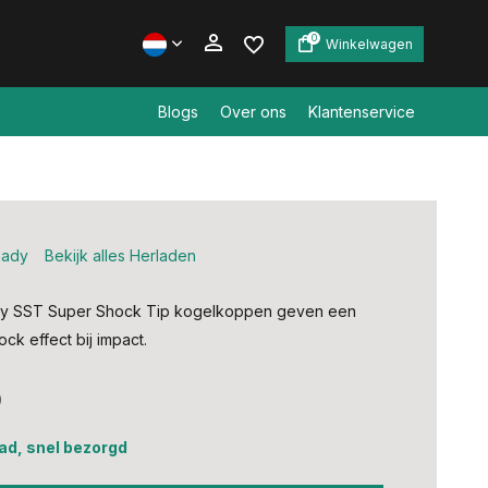
0
Winkelwagen
Blogs
Over ons
Klantenservice
Account aanmaken
Account aanmaken
nady
Bekijk alles Herladen
y SST Super Shock Tip kogelkoppen geven een
ck effect bij impact.
0
ad, snel bezorgd