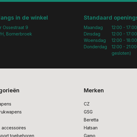
langs in de winkel
Standaard openings
r Ossestraat 9
Maandag
12:00 - 17:00
H, Bornerbroek
Dinsdag
12:00 - 17:00
Woensdag
12:00 - 18:00
Donderdag
12:00 - 21:00
gesloten)
gorieën
Merken
apens
CZ
drukwapens
GSG
e
Beretta
 accessoires
Hatsan
sport toebehoren
Gamo