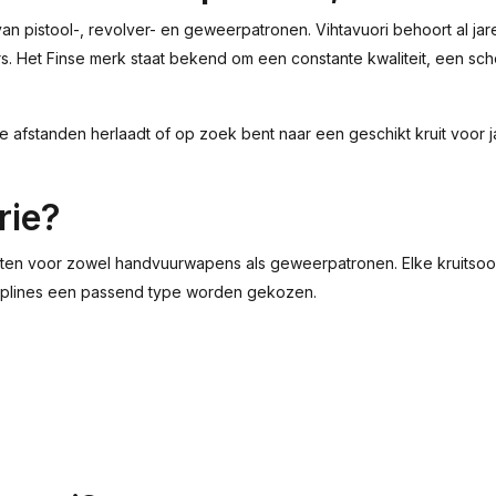
 van pistool-, revolver- en geweerpatronen. Vihtavuori behoort al j
tters. Het Finse merk staat bekend om een constante kwaliteit, een
ge afstanden herlaadt of op zoek bent naar een geschikt kruit voor j
rie?
soorten voor zowel handvuurwapens als geweerpatronen. Elke kruitso
ciplines een passend type worden gekozen.