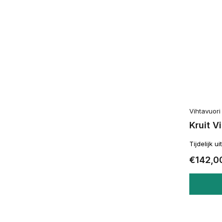
Vihtavuori
Kruit V
Tijdelijk u
€142,0