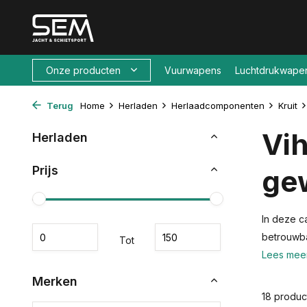
Onze producten
Vuurwapens
Luchtdrukwape
Terug
Home
Herladen
Herlaadcomponenten
Kruit
Vih
Herladen
Prijs
ge
In deze c
betrouwba
Tot
Lees mee
Merken
18 produc