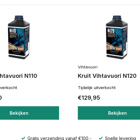
Vihtavuori
ihtavuori N110
Kruit Vihtavuori N120
itverkocht
Tijdelijk uitverkocht
0
€129,95
Bekijken
Bekijken
Gratis verzending vanaf €100,-
Snelle levering