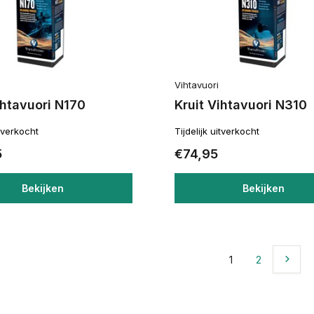
Vihtavuori
ihtavuori N170
Kruit Vihtavuori N310
itverkocht
Tijdelijk uitverkocht
5
€74,95
Bekijken
Bekijken
1
2