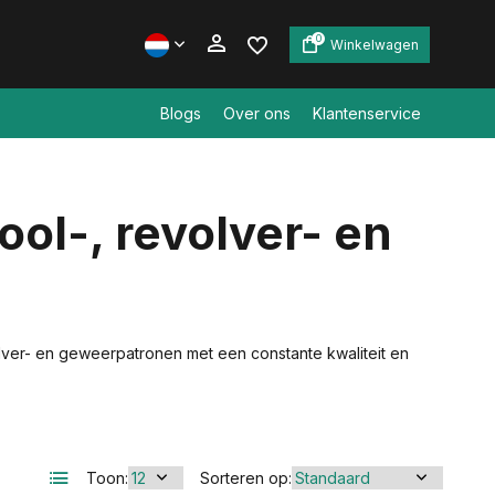
0
Winkelwagen
Blogs
Over ons
Klantenservice
Account aanmaken
ool-, revolver- en
Account aanmaken
volver- en geweerpatronen met een constante kwaliteit en
Toon:
Sorteren op: