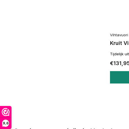
Vihtavuori
Kruit V
Tijdelijk u
€131,9
9,6