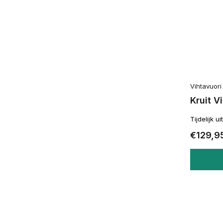
Vihtavuori
Kruit V
Tijdelijk u
€129,9