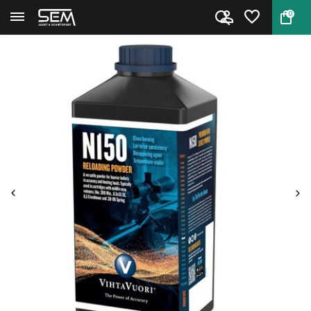
0
Terug
Home
Kruit Vihtavuori N150