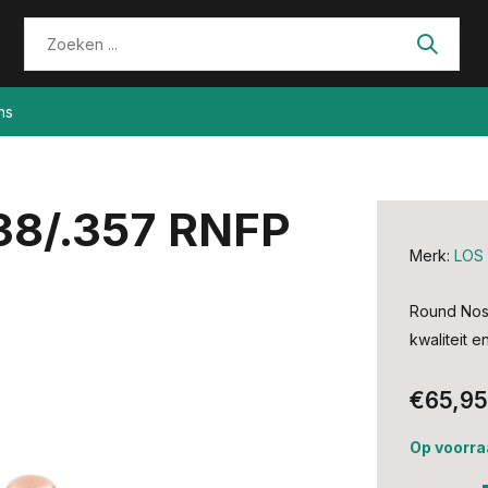
ns
38/.357 RNFP
Merk:
LOS
Round Nose
kwaliteit 
€65,95
Op voorra