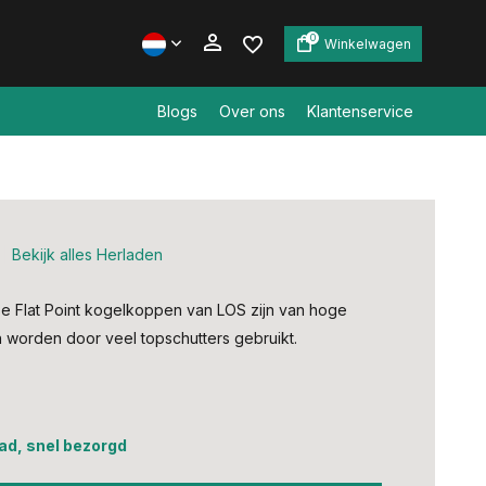
0
Winkelwagen
Blogs
Over ons
Klantenservice
Account aanmaken
Account aanmaken
Bekijk alles Herladen
 Flat Point kogelkoppen van LOS zijn van hoge
en worden door veel topschutters gebruikt.
ad, snel bezorgd