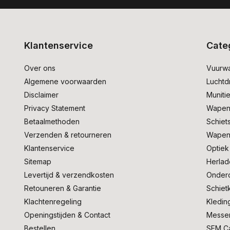
Klantenservice
Cate
Over ons
Vuurw
Algemene voorwaarden
Lucht
Disclaimer
Muniti
Privacy Statement
Wapen
Betaalmethoden
Schiet
Verzenden & retourneren
Wapen
Klantenservice
Optiek
Sitemap
Herlad
Levertijd & verzendkosten
Onder
Retouneren & Garantie
Schiet
Klachtenregeling
Kledin
Openingstijden & Contact
Messe
Bestellen
SEM C