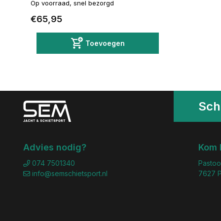
Op voorraad, snel bezorgd
€65,95
Toevoegen
Schr
Advies nodig?
Kom 
074 7501340
Pastoo
info@semschietsport.nl
7627 P