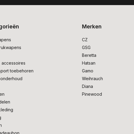
gorieën
Merken
apens
CZ
drukwapens
GSG
e
Beretta
 accessoires
Hatsan
sport toebehoren
Gamo
onderhoud
Weihrauch
Diana
en
Pinewood
delen
kleding
g
n
adeaubon