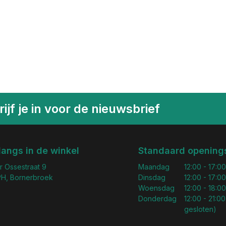
ijf je in voor de nieuwsbrief
langs in de winkel
Standaard openings
r Ossestraat 9
Maandag
12:00 - 17:00
H, Bornerbroek
Dinsdag
12:00 - 17:00
Woensdag
12:00 - 18:00
Donderdag
12:00 - 21:00
gesloten)