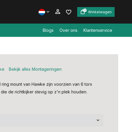
0
Winkelwagen
Blogs
Over ons
Klantenservice
Account aanmaken
Account aanmaken
ke
Bekijk alles Montageringen
l ring mount van Hawke zijn voorzien van 6 torx
die de richtkijker stevig op z'n plek houden.