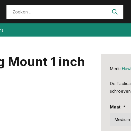
ns
g Mount 1 inch
Merk:
Haw
De Tactica
schroeven 
Maat:
*