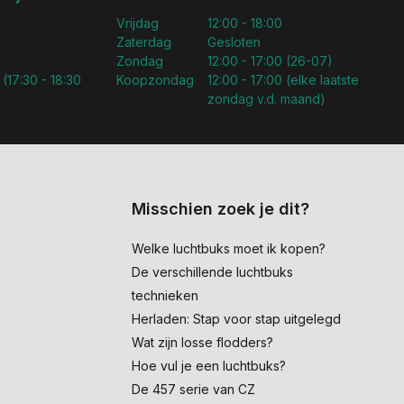
Vrijdag
12:00 - 18:00
Zaterdag
Gesloten
Zondag
12:00 - 17:00 (26-07)
 (17:30 - 18:30
Koopzondag
12:00 - 17:00 (elke laatste
zondag v.d. maand)
Misschien zoek je dit?
Welke luchtbuks moet ik kopen?
De verschillende luchtbuks
technieken
Herladen: Stap voor stap uitgelegd
Wat zijn losse flodders?
Hoe vul je een luchtbuks?
De 457 serie van CZ