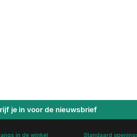
ijf je in voor de nieuwsbrief
langs in de winkel
Standaard openings