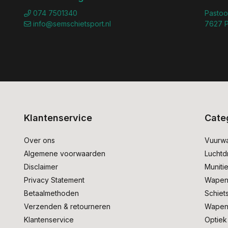
074 7501340
Pastoo
info@semschietsport.nl
7627 P
Klantenservice
Cate
Over ons
Vuurw
Algemene voorwaarden
Lucht
Disclaimer
Muniti
Privacy Statement
Wapen
Betaalmethoden
Schiet
Verzenden & retourneren
Wapen
Klantenservice
Optiek