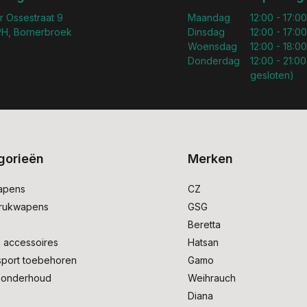
r Ossestraat 9
Maandag
12:00 - 17:00
H, Bornerbroek
Dinsdag
12:00 - 17:00
Woensdag
12:00 - 18:00
Donderdag
12:00 - 21:00
gesloten)
gorieën
Merken
apens
CZ
drukwapens
GSG
e
Beretta
 accessoires
Hatsan
sport toebehoren
Gamo
onderhoud
Weihrauch
Diana