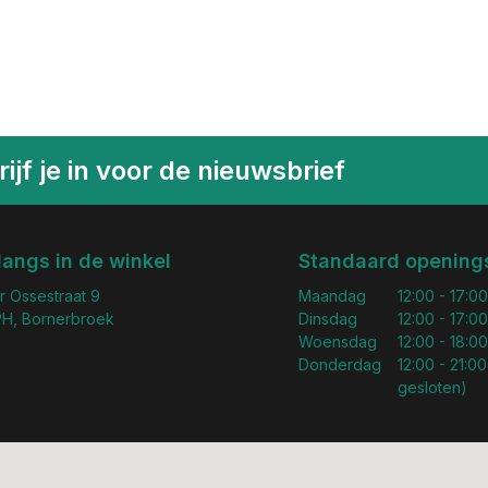
ijf je in voor de nieuwsbrief
langs in de winkel
Standaard openings
r Ossestraat 9
Maandag
12:00 - 17:00
H, Bornerbroek
Dinsdag
12:00 - 17:00
Woensdag
12:00 - 18:00
Donderdag
12:00 - 21:00
gesloten)