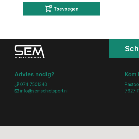
Toevoegen
Schr
Advies nodig?
Kom 
074 7501340
Pastoo
info@semschietsport.nl
7627 P