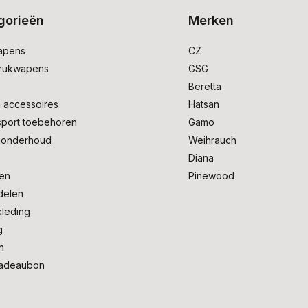
gorieën
Merken
apens
CZ
drukwapens
GSG
e
Beretta
 accessoires
Hatsan
sport toebehoren
Gamo
onderhoud
Weihrauch
Diana
en
Pinewood
delen
kleding
g
n
adeaubon