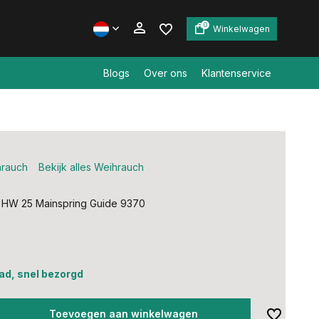
0
Winkelwagen
Blogs
Over ons
Klantenservice
Account aanmaken
Account aanmaken
rauch
Bekijk alles Weihrauch
 HW 25 Mainspring Guide 9370
ad, snel bezorgd
Toevoegen aan winkelwagen