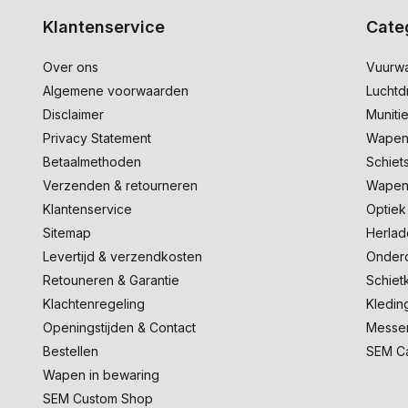
Klantenservice
Cate
Over ons
Vuurw
Algemene voorwaarden
Lucht
Disclaimer
Muniti
Privacy Statement
Wapen
Betaalmethoden
Schiet
Verzenden & retourneren
Wapen
Klantenservice
Optiek
Sitemap
Herlad
Levertijd & verzendkosten
Onder
Retouneren & Garantie
Schiet
Klachtenregeling
Kledin
Openingstijden & Contact
Messe
Bestellen
SEM C
Wapen in bewaring
SEM Custom Shop