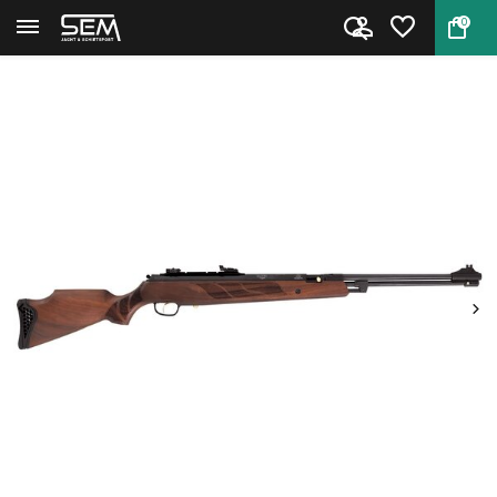
0
Terug
Home
Torpedo 155 luchtbuks van Hats...