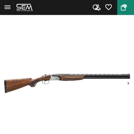
0
Terug
Home
Hagelgeweer Franchi Feeling St...