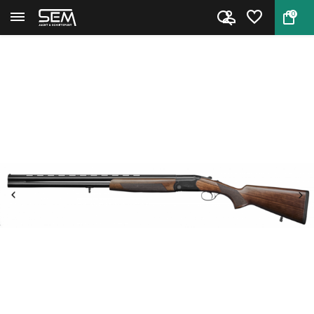
0
Terug
Home
CZ Drake hagelgeweer | 12/76