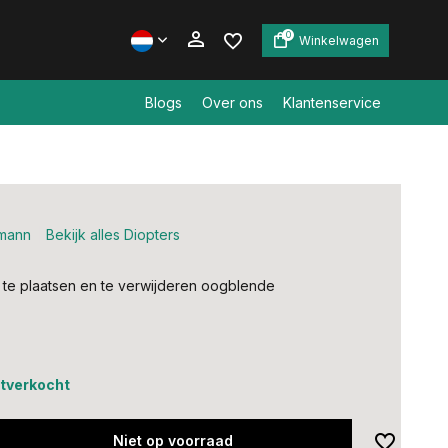
0
Winkelwagen
Blogs
Over ons
Klantenservice
Account aanmaken
Account aanmaken
mann
Bekijk alles Diopters
te plaatsen en te verwijderen oogblende
uitverkocht
Niet op voorraad