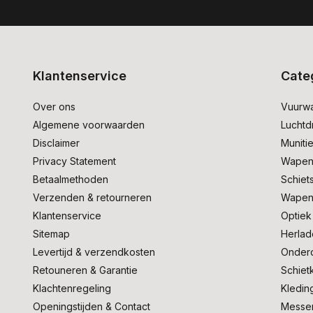
Klantenservice
Cate
Over ons
Vuurw
Algemene voorwaarden
Lucht
Disclaimer
Muniti
Privacy Statement
Wapen
Betaalmethoden
Schiet
Verzenden & retourneren
Wapen
Klantenservice
Optiek
Sitemap
Herlad
Levertijd & verzendkosten
Onder
Retouneren & Garantie
Schiet
Klachtenregeling
Kledin
Openingstijden & Contact
Messe