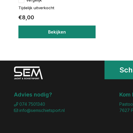
Tijdelijk uitverkocht
€8,00
Bekijken
Schr
Advies nodig?
Kom 
074 7501340
Pastoo
info@semschietsport.nl
7627 P