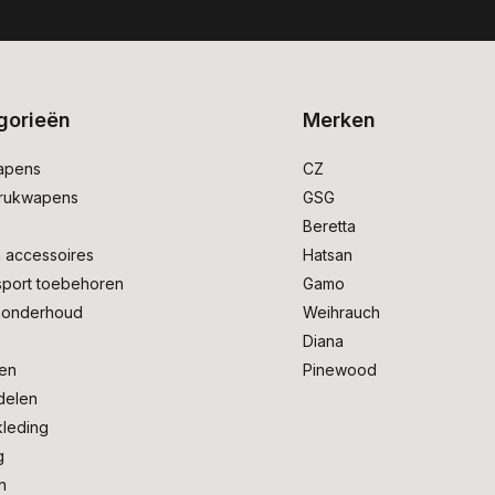
gorieën
Merken
apens
CZ
drukwapens
GSG
e
Beretta
 accessoires
Hatsan
sport toebehoren
Gamo
onderhoud
Weihrauch
Diana
en
Pinewood
delen
kleding
g
n