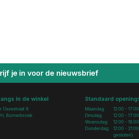
ijf je in voor de nieuwsbrief
langs in de winkel
Standaard openings
r Ossestraat 9
Maandag
12:00 - 17:00
H, Bornerbroek
Dinsdag
12:00 - 17:00
Woensdag
12:00 - 18:00
Donderdag
12:00 - 21:00
gesloten)