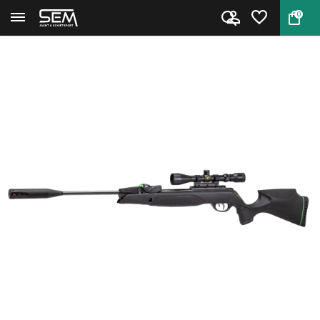
0
Terug
Home
Gamo Swarm Magnum Pro IGT GEN3...