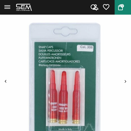
0
Terug
Home
Stil Crin Dummy Patronen 243 ...