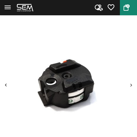
0
Terug
Home
Magazijn voor Gamo Replay 10 M...