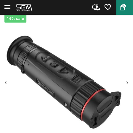
0
Terug
Home
Hikmicro Falcon FQ 35 Thermisc...
14% sale