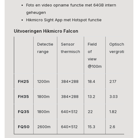
Foto en video opname functie met 64GB intern
geheugen
Hikmicro Sight App met Hotspot functie
Uitvoeringen Hikmicro Falcon
Detectie
Sensor
Field
Optische
range
thermisch
of
vergroting
view
@100m
FH25
1200m
384x288
18.4
2.17
FH35
1800m
384x288
13.2
3.03
FQ35
1800m
640x512
22
1.82
FQ50
2600m
640x512
15.3
2.6