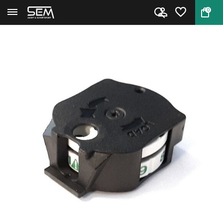
0
Terug
Home
10X GEN2 Quick-shot Gamo magaz...