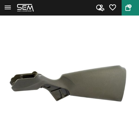
0
Terug
Home
Beretta BRX1 stock - Olive dra...