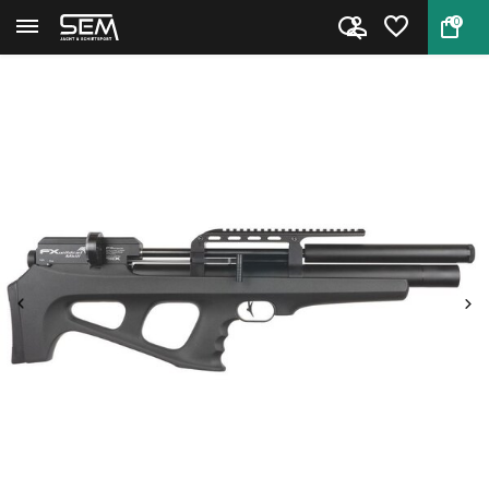
0
Terug
Home
FX Wildcat MKIII Compact