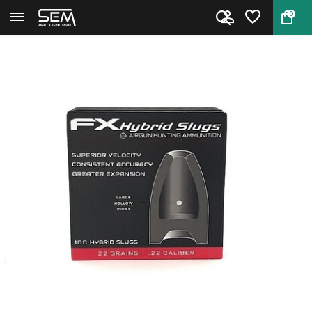
0
Terug
Home
FX Hybrid Slugs .22