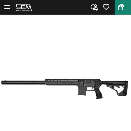
0
Terug
Home
FX DRS MKII Tactical CB1 Snipe...