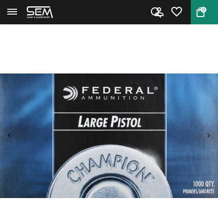
0
Terug
Home
Large Pistol Primer NO. 150 va...