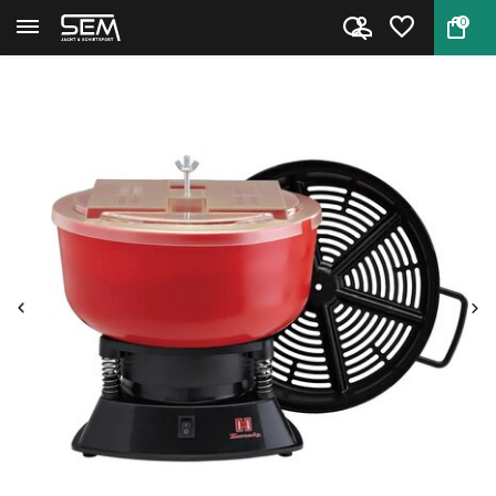
0
Terug
Home
Hornady M-1 Case Tumbler