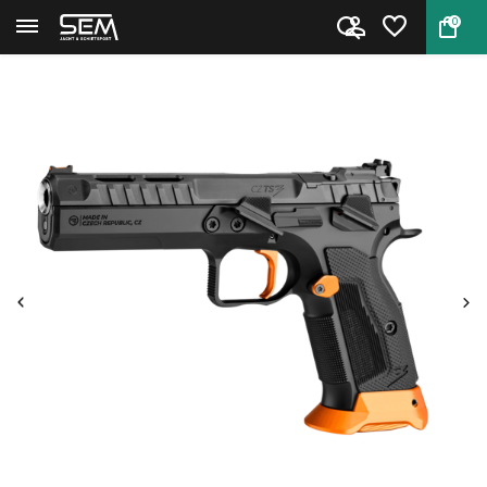
0
Terug
Home
CZ TS 3 Orange