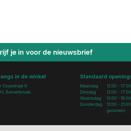
ijf je in voor de nieuwsbrief
langs in de winkel
Standaard openings
r Ossestraat 9
Maandag
12:00 - 17:00
H, Bornerbroek
Dinsdag
12:00 - 17:00
Woensdag
12:00 - 18:00
Donderdag
12:00 - 21:00
gesloten)