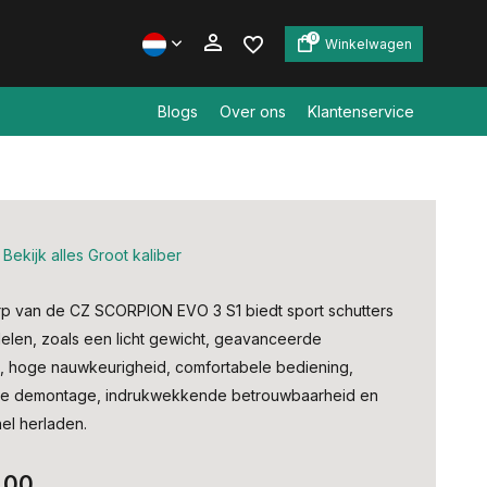
0
Winkelwagen
Blogs
Over ons
Klantenservice
Account aanmaken
Account aanmaken
Bekijk alles Groot kaliber
p van de CZ SCORPION EVO 3 S1 biedt sport schutters
elen, zoals een licht gewicht, geavanceerde
 hoge nauwkeurigheid, comfortabele bediening,
e demontage, indrukwekkende betrouwbaarheid en
el herladen.
,00