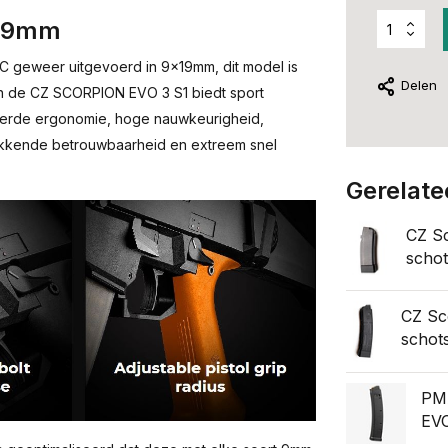
x19mm
C geweer uitgevoerd in 9x19mm, dit model is
Delen
an de CZ SCORPION EVO 3 S1 biedt sport
ceerde ergonomie, hoge nauwkeurigheid,
kkende betrouwbaarheid en extreem snel
Gerelate
CZ Sc
schot
CZ Sc
schot
PMA
EV