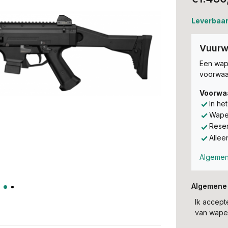
Leverbaar
Vuurw
Een wape
voorwaa
Voorwa
In he
Wapen
Reser
Allee
Algemen
Algemene
Ik accep
van wapen