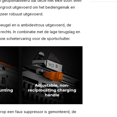
n geoptimaliseerd dat deze met elke soort 9mm
vergroot uitgevoerd om het bediengemak en
 zeer robuust uitgevoerd.
beugel en is ambidextrous uitgevoerd, de
rechts. In combinatie met de lage terugslag en
oie schietervaring voor de sportschutter.
arop een faux suppressor is gemonteerd, de