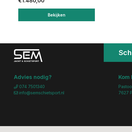
€1.480,00
Bekijken
Schr
Advies nodig?
Kom 
074 7501340
Pastoo
info@semschietsport.nl
7627 P