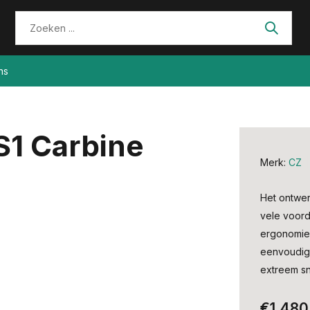
ns
S1 Carbine
Merk:
CZ
Het ontwer
vele voord
ergonomie,
eenvoudig
extreem sn
€1.480