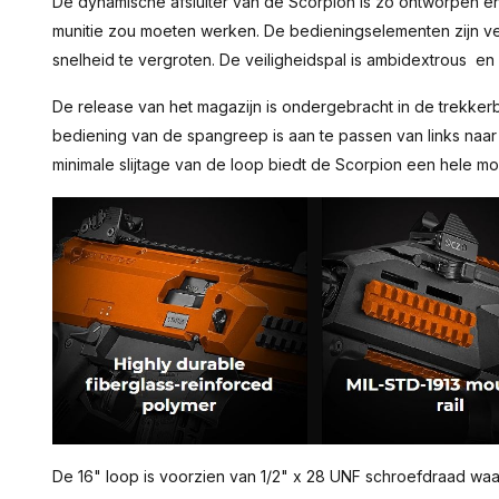
De dynamische afsluiter van de Scorpion is zo ontworpen e
munitie zou moeten werken. De bedieningselementen zijn 
snelheid te vergroten. De veiligheidspal is ambidextrous en
De release van het magazijn is ondergebracht in de trekker
bediening van de spangreep is aan te passen van links naar 
minimale slijtage van de loop biedt de Scorpion een hele mo
De 16" loop is voorzien van 1/2" x 28 UNF schroefdraad wa