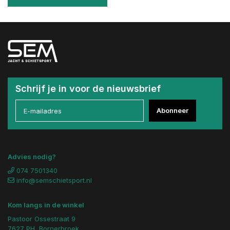
Schrijf je in voor de nieuwsbrief
Abonneer
Advies nodig?
074 7501340
info@semschietsport.nl
Kom langs in de winkel
Pastoor Ossestraat 9
7627 PH, Bornerbroek