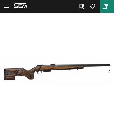
0
Terug
Home
CZ 600 Range