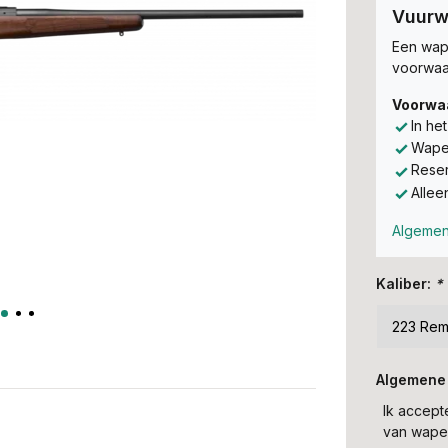
Vuurw
Een wape
voorwaa
Voorwa
In he
Wapen
Reser
Allee
Algemen
Kaliber:
*
Algemene
Ik accep
van wapen