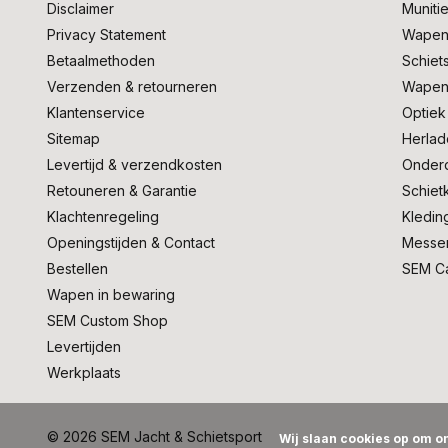
Disclaimer
Muniti
Privacy Statement
Wapen
Betaalmethoden
Schiet
Verzenden & retourneren
Wapen
Klantenservice
Optiek
Sitemap
Herlad
Levertijd & verzendkosten
Onder
Retouneren & Garantie
Schiet
Klachtenregeling
Kledin
Openingstijden & Contact
Messe
Bestellen
SEM C
Wapen in bewaring
SEM Custom Shop
Levertijden
Werkplaats
© 2026 SEM Jacht & Schietsport
Wij slaan cookies op om on