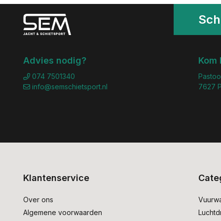
Schr
Advies nodig?
Kom 
074 7501340
Pastoo
info@semschietsport.nl
7627 P
Klantenservice
Cate
Over ons
Vuurw
Algemene voorwaarden
Lucht