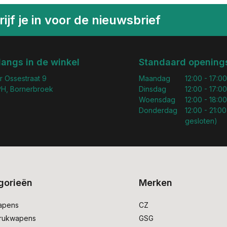
ijf je in voor de nieuwsbrief
langs in de winkel
Standaard openings
r Ossestraat 9
Maandag
12:00 - 17:00
H, Bornerbroek
Dinsdag
12:00 - 17:00
Woensdag
12:00 - 18:00
Donderdag
12:00 - 21:00
gesloten)
gorieën
Merken
apens
CZ
drukwapens
GSG