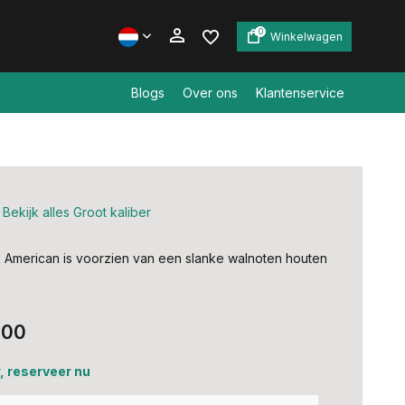
0
Winkelwagen
Blogs
Over ons
Klantenservice
Account aanmaken
Account aanmaken
Bekijk alles Groot kaliber
American is voorzien van een slanke walnoten houten
,00
, reserveer nu