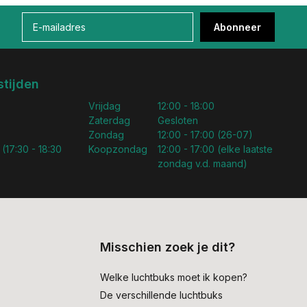
Abonneer
tijden
Vrijdag
12:00 - 18:00
Zaterdag
Gesloten
Zondag
12:00 - 17:00 (26-07)
 (17:30 - 18:30
Koopzondag
12:00 - 17:00 (elke laatste
zondag v.d. maand)
Misschien zoek je dit?
Welke luchtbuks moet ik kopen?
De verschillende luchtbuks