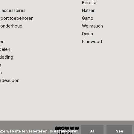
e
Beretta
 accessoires
Hatsan
sport toebehoren
Gamo
onderhoud
Weihrauch
Diana
en
Pinewood
delen
kleding
g
n
adeaubon
ze website te verbeteren. Is dat akkoord?
Ja
Nee