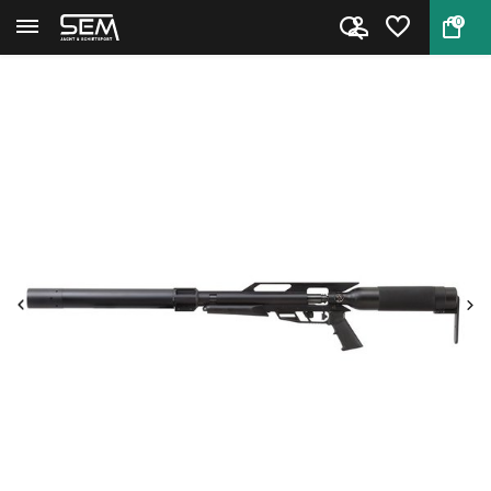
0
Terug
Home
AirForce Texan SS met geluidsd...