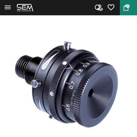
0
Terug
Home
550 Gehmann iris & dubbel pola...