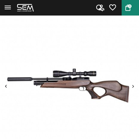
0
Terug
Home
Weihrauch HW 100 TK PCP buks