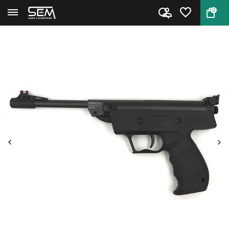
0
Terug
Home
Umarex Perfecta S3 Luchtpistoo...