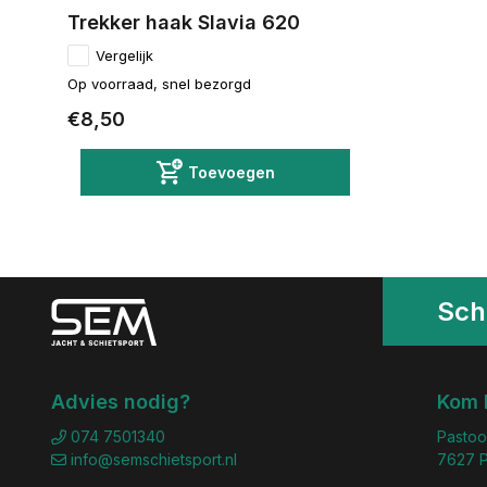
Trekker haak Slavia 620
Vergelijk
Op voorraad, snel bezorgd
€8,50
Toevoegen
Schr
Advies nodig?
Kom 
074 7501340
Pastoo
info@semschietsport.nl
7627 P