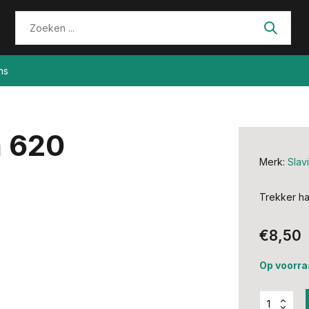
ns
a 620
Merk:
Slav
Trekker ha
€8,50
Op voorra