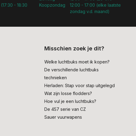
 (17:30 - 18:30
Koopzondag
12:00 - 17:00 (elke laatste
zondag v.d. maand)
Misschien zoek je dit?
Welke luchtbuks moet ik kopen?
De verschillende luchtbuks
technieken
Herladen: Stap voor stap uitgelegd
Wat zijn losse flodders?
Hoe vul je een luchtbuks?
De 457 serie van CZ
Sauer vuurwapens