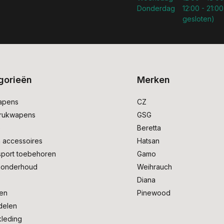
Donderdag
12:00 - 21:00
gesloten)
gorieën
Merken
apens
CZ
drukwapens
GSG
e
Beretta
 accessoires
Hatsan
sport toebehoren
Gamo
onderhoud
Weihrauch
Diana
en
Pinewood
delen
kleding