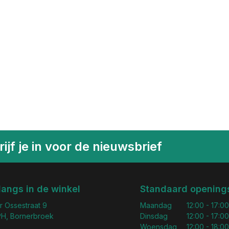
ijf je in voor de nieuwsbrief
langs in de winkel
Standaard openings
r Ossestraat 9
Maandag
12:00 - 17:00
H, Bornerbroek
Dinsdag
12:00 - 17:00
Woensdag
12:00 - 18:00