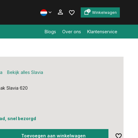
0
Winkelwagen
Blogs
Over ons
Klantenservice
Account aanmaken
Account aanmaken
ia
Bekijk alles Slavia
ak Slavia 620
ad, snel bezorgd
Toevoegen aan winkelwagen