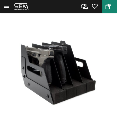
0
Terug
Home
Target Sports Pistolen en Revo...