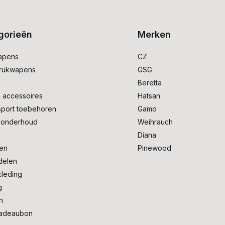
gorieën
Merken
apens
CZ
drukwapens
GSG
e
Beretta
 accessoires
Hatsan
sport toebehoren
Gamo
onderhoud
Weihrauch
Diana
en
Pinewood
delen
kleding
g
n
adeaubon