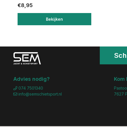
€8,95
Bekijken
Schr
Advies nodig?
Kom 
074 7501340
Pastoo
info@semschietsport.nl
7627 P