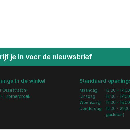
ijf je in voor de nieuwsbrief
langs in de winkel
Standaard openings
r Ossestraat 9
Maandag
12:00 - 17:00
H, Bornerbroek
Dinsdag
12:00 - 17:00
Woensdag
12:00 - 18:00
Donderdag
12:00 - 21:00
gesloten)