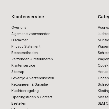
Klantenservice
Cate
Over ons
Vuurw
Algemene voorwaarden
Lucht
Disclaimer
Muniti
Privacy Statement
Wapen
Betaalmethoden
Schiet
Verzenden & retourneren
Wapen
Klantenservice
Optiek
Sitemap
Herlad
Levertijd & verzendkosten
Onder
Retouneren & Garantie
Schiet
Klachtenregeling
Kledin
Openingstijden & Contact
Messe
Bestellen
SEM C