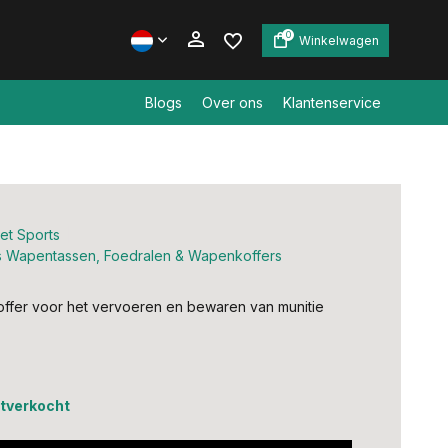
0
Winkelwagen
Blogs
Over ons
Klantenservice
Account aanmaken
Account aanmaken
et Sports
es Wapentassen, Foedralen & Wapenkoffers
ffer voor het vervoeren en bewaren van munitie
uitverkocht