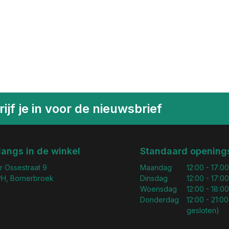
ijf je in voor de nieuwsbrief
langs in de winkel
Standaard openings
r Ossestraat 9
Maandag
12:00 - 17:00
H, Bornerbroek
Dinsdag
12:00 - 17:00
Woensdag
12:00 - 18:00
Donderdag
12:00 - 21:00
gesloten)