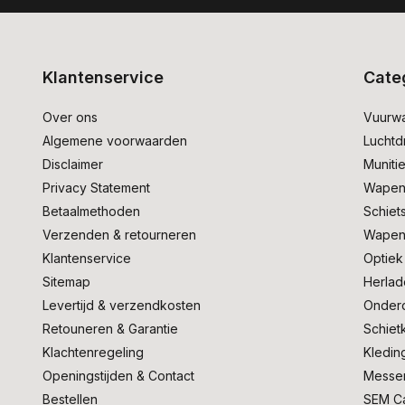
Klantenservice
Cate
Over ons
Vuurw
Algemene voorwaarden
Lucht
Disclaimer
Muniti
Privacy Statement
Wapen
Betaalmethoden
Schiet
Verzenden & retourneren
Wapen
Klantenservice
Optiek
Sitemap
Herlad
Levertijd & verzendkosten
Onder
Retouneren & Garantie
Schiet
Klachtenregeling
Kledin
Openingstijden & Contact
Messe
Bestellen
SEM C