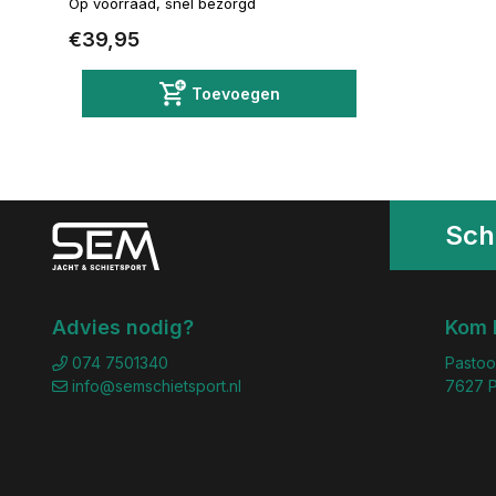
Op voorraad, snel bezorgd
€39,95
Toevoegen
Schr
Advies nodig?
Kom 
074 7501340
Pastoo
info@semschietsport.nl
7627 P