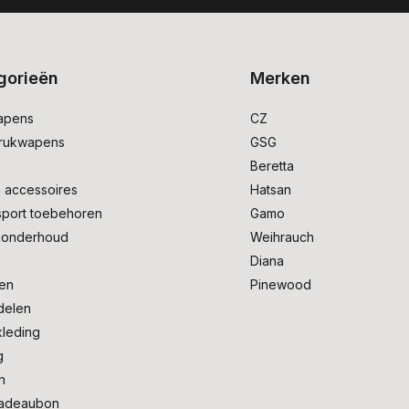
gorieën
Merken
apens
CZ
drukwapens
GSG
e
Beretta
 accessoires
Hatsan
sport toebehoren
Gamo
onderhoud
Weihrauch
Diana
en
Pinewood
delen
kleding
g
n
adeaubon