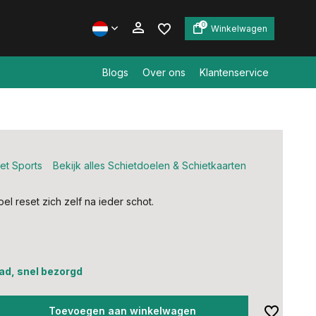
0
Winkelwagen
Blogs
Over ons
Klantenservice
Account aanmaken
Account aanmaken
et Sports
Bekijk alles Schietdoelen & Schietkaarten
oel reset zich zelf na ieder schot.
ad, snel bezorgd
Toevoegen aan winkelwagen