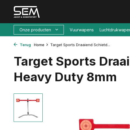
Onze producten
Vuurwapens
Luchtdrukwape
Terug
Home
Target Sports Draaiend Schietd...
Target Sports Draa
Heavy Duty 8mm