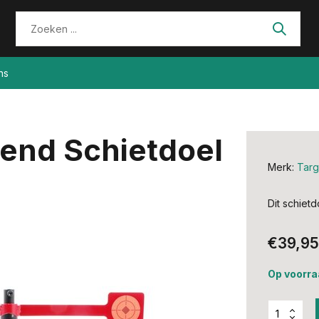
ns
iend Schietdoel
Merk:
Targ
Dit schietd
€39,95
Op voorra