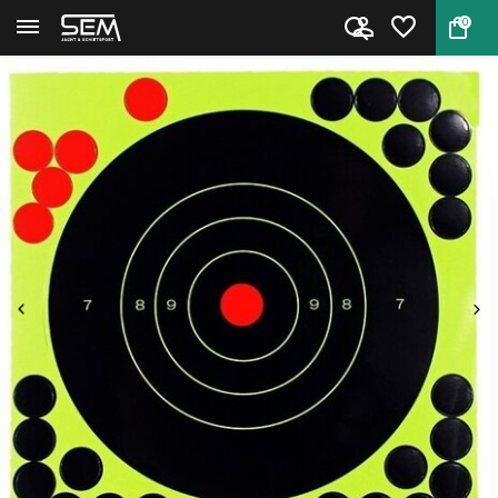
0
Terug
Home
Zelfklevende splash targets