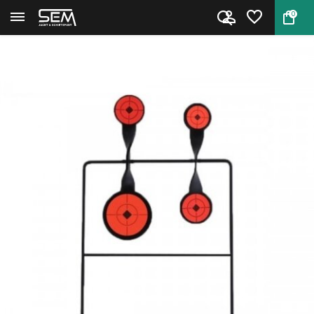
0
Terug
Home
Spinner Target Double Round