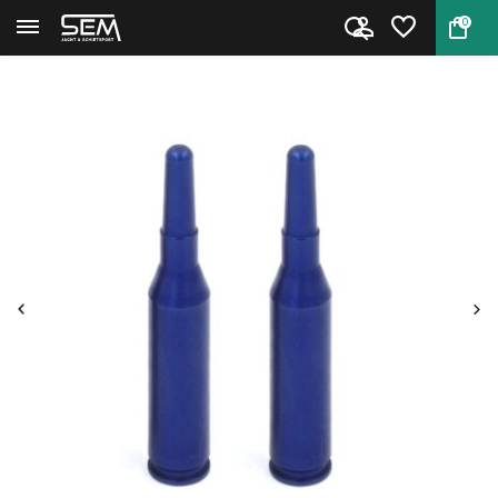
0
Terug
Home
Snap Cap Geweer .30 T65