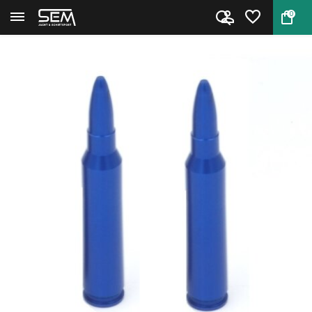
0
Terug
Home
Snap Cap Geweer .223 Rem.