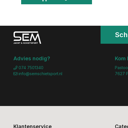
Schr
Advies nodig?
Kom 
074 7501340
Pastoo
info@semschietsport.nl
7627 P
Klantenservice
Cate