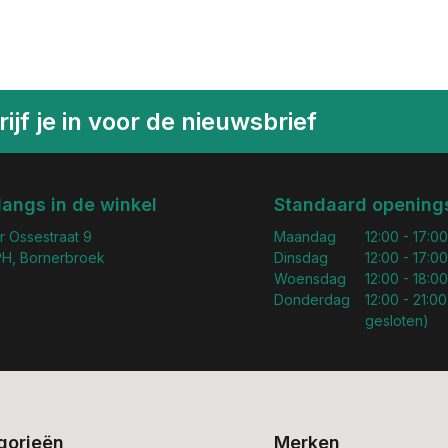
ijf je in voor de nieuwsbrief
langs in de winkel
Standaard openings
r Ossestraat 9
Maandag
12:00 - 17:00
H, Bornerbroek
Dinsdag
12:00 - 17:00
Woensdag
12:00 - 18:00
Donderdag
12:00 - 21:00
gesloten)
gorieën
Merken