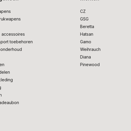
apens
CZ
drukwapens
GSG
e
Beretta
 accessoires
Hatsan
sport toebehoren
Gamo
onderhoud
Weihrauch
Diana
en
Pinewood
delen
kleding
g
n
adeaubon