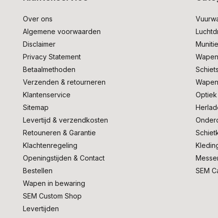
Over ons
Vuurw
Algemene voorwaarden
Lucht
Disclaimer
Muniti
Privacy Statement
Wapen
Betaalmethoden
Schiet
Verzenden & retourneren
Wapen
Klantenservice
Optiek
Sitemap
Herlad
Levertijd & verzendkosten
Onder
Retouneren & Garantie
Schiet
Klachtenregeling
Kledin
Openingstijden & Contact
Messe
Bestellen
SEM C
Wapen in bewaring
SEM Custom Shop
Levertijden