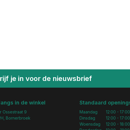
ijf je in voor de nieuwsbrief
langs in de winkel
Standaard openings
r Ossestraat 9
Maandag
12:00 - 17:00
H, Bornerbroek
Dinsdag
12:00 - 17:00
Woensdag
12:00 - 18:00