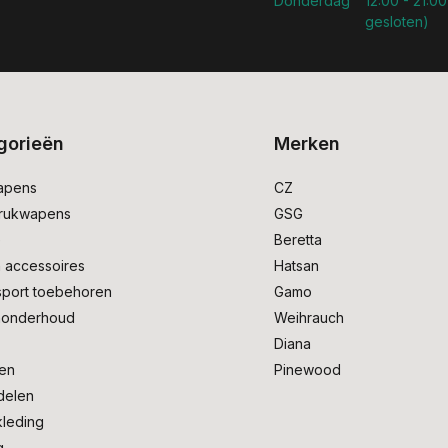
Donderdag
12:00 - 21:00
gesloten)
gorieën
Merken
apens
CZ
drukwapens
GSG
e
Beretta
 accessoires
Hatsan
sport toebehoren
Gamo
onderhoud
Weihrauch
Diana
en
Pinewood
delen
kleding
g