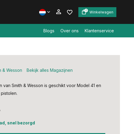
0
Winkelwagen
Blogs
Over ons
Klantenservice
Account aanmaken
Account aanmaken
h & Wesson
Bekijk alles Magazijnen
jn van Smith & Wesson is geschikt voor Model 41 en
pistolen.
5
ad, snel bezorgd