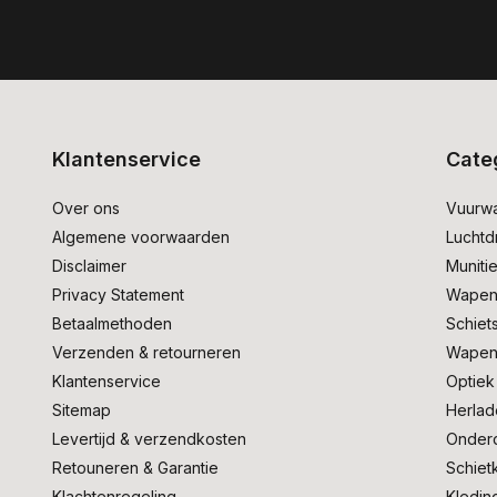
Klantenservice
Cate
Over ons
Vuurw
Algemene voorwaarden
Lucht
Disclaimer
Muniti
Privacy Statement
Wapen
Betaalmethoden
Schiet
Verzenden & retourneren
Wapen
Klantenservice
Optiek
Sitemap
Herlad
Levertijd & verzendkosten
Onder
Retouneren & Garantie
Schiet
Klachtenregeling
Kledin