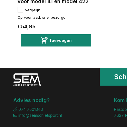
voor model 41 en model 422
Vergelijk
Op voorraad, snel bezorgd
€54,95
Toevoegen
Schr
Advies nodig?
Kom 
074 7501340
Pastoo
info@semschietsport.nl
7627 P