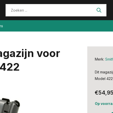
ns
gazijn voor
Merk:
Smit
 422
Dit magazi
Model 422 
€54,9
Op voorra