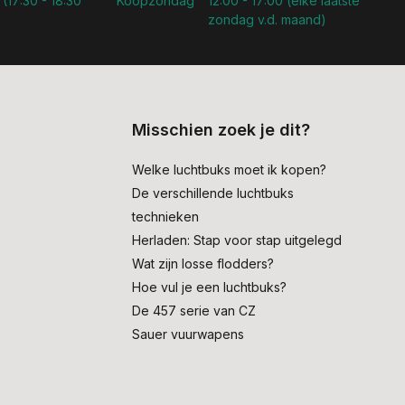
 (17:30 - 18:30
Koopzondag
12:00 - 17:00 (elke laatste
zondag v.d. maand)
Misschien zoek je dit?
Welke luchtbuks moet ik kopen?
De verschillende luchtbuks
technieken
Herladen: Stap voor stap uitgelegd
Wat zijn losse flodders?
Hoe vul je een luchtbuks?
De 457 serie van CZ
Sauer vuurwapens