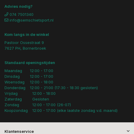
Advies nodig?
074 7501340
info@semschietsport.nl
Kom langs in de winkel
Pastoor Ossestraat 9
7627 PH, Bornerbroek
Standaard openingstijden
Maandag
12:00 - 17:00
Dinsdag
12:00 - 17:00
Woensdag
12:00 - 18:00
Donderdag
12:00 - 21:00 (17:30 - 18:30 gesloten)
Vrijdag
12:00 - 18:00
Zaterdag
Gesloten
Zondag
12:00 - 17:00 (26-07)
Koopzondag
12:00 - 17:00 (elke laatste zondag v.d. maand)
Klantenservice