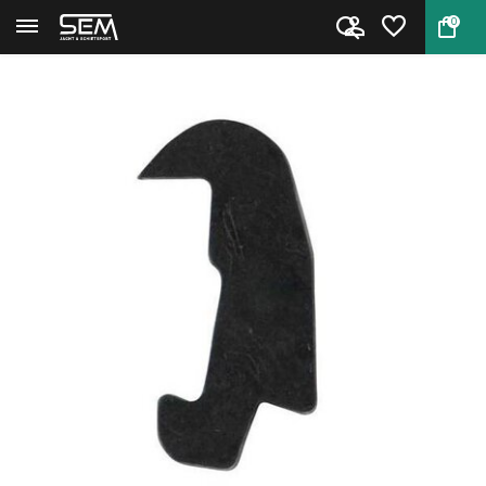
0
Terug
Home
Smith & Wesson M&P 15-22 Patro...