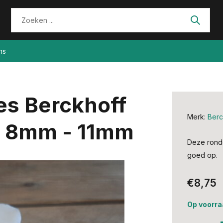
ns
s Berckhoff
Merk:
Berc
 / 8mm - 11mm
Deze ronde
goed op.
€8,75
Op voorra