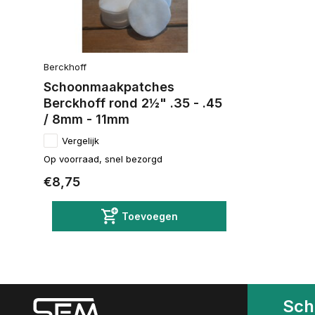
Berckhoff
Schoonmaakpatches
Berckhoff rond 2½" .35 - .45
/ 8mm - 11mm
Vergelijk
Op voorraad, snel bezorgd
€8,75
Toevoegen
Schr