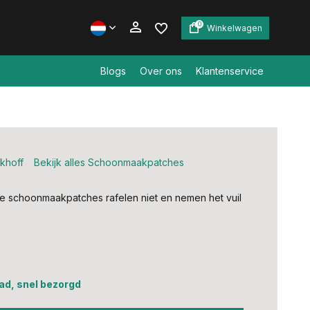
0
Winkelwagen
Blogs
Over ons
Klantenservice
Account aanmaken
Account aanmaken
khoff
Bekijk alles Schoonmaakpatches
 schoonmaakpatches rafelen niet en nemen het vuil
ad, snel bezorgd