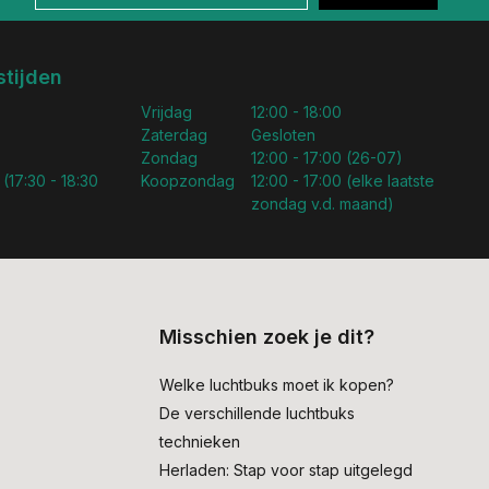
tijden
Vrijdag
12:00 - 18:00
Zaterdag
Gesloten
Zondag
12:00 - 17:00 (26-07)
 (17:30 - 18:30
Koopzondag
12:00 - 17:00 (elke laatste
zondag v.d. maand)
Misschien zoek je dit?
Welke luchtbuks moet ik kopen?
De verschillende luchtbuks
technieken
Herladen: Stap voor stap uitgelegd