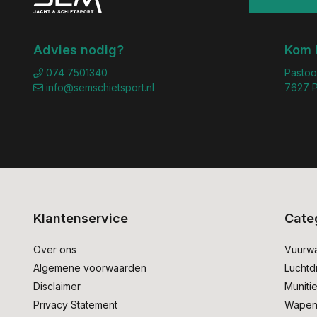
Advies nodig?
Kom 
074 7501340
Pastoo
info@semschietsport.nl
7627 P
Klantenservice
Cate
Over ons
Vuurw
Algemene voorwaarden
Lucht
Disclaimer
Muniti
Privacy Statement
Wapen