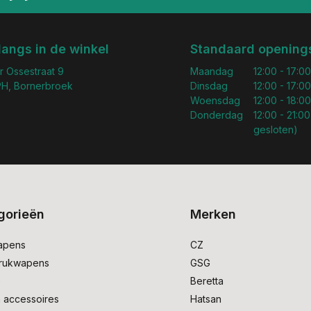
langs in de winkel
Standaard openings
r Ossestraat 9
Maandag
12:00 - 17:00
H, Bornerbroek
Dinsdag
12:00 - 17:00
Woensdag
12:00 - 18:00
Donderdag
12:00 - 21:00
gesloten)
gorieën
Merken
apens
CZ
drukwapens
GSG
e
Beretta
 accessoires
Hatsan