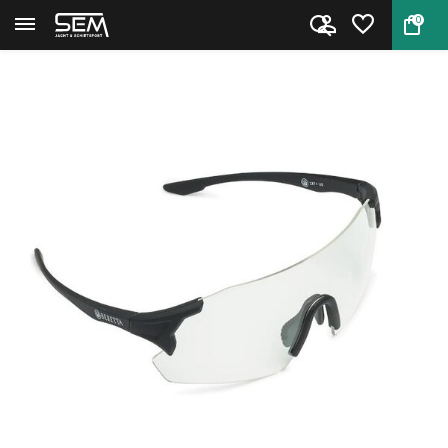
0
Terug
Home
Beretta Schietbril Challenge E...