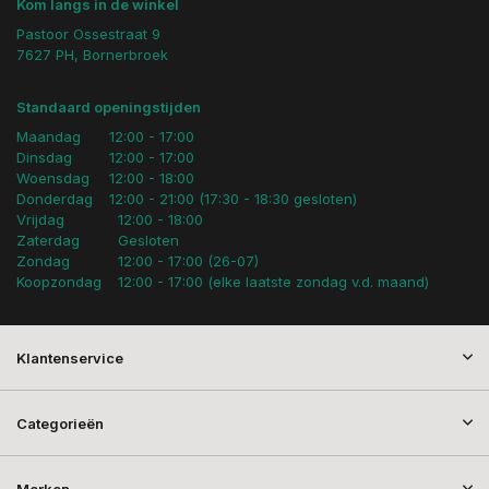
Kom langs in de winkel
Pastoor Ossestraat 9
7627 PH, Bornerbroek
Standaard openingstijden
Maandag
12:00 - 17:00
Dinsdag
12:00 - 17:00
Woensdag
12:00 - 18:00
Donderdag
12:00 - 21:00 (17:30 - 18:30 gesloten)
Vrijdag
12:00 - 18:00
Zaterdag
Gesloten
Zondag
12:00 - 17:00 (26-07)
Koopzondag
12:00 - 17:00 (elke laatste zondag v.d. maand)
Klantenservice
Categorieën
Merken