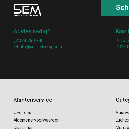
Schr
Advies nodig?
Kom 
074 7501340
Pastoo
info@semschietsport.nl
7627 P
Klantenservice
Cate
Over ons
Vuurw
Algemene voorwaarden
Lucht
Disclaimer
Muniti