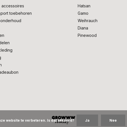
 accessoires
Hatsan
sport toebehoren
Gamo
onderhoud
Weihrauch
Diana
en
Pinewood
delen
kleding
g
n
adeaubon
ze website te verbeteren. Is dat akkoord?
Ja
Nee