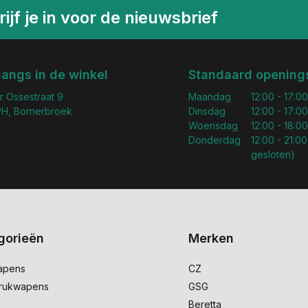
ijf je in voor de nieuwsbrief
langs in de winkel
Standaard openings
r Ossestraat 9
Maandag
12:00 - 17:00
H, Bornerbroek
Dinsdag
12:00 - 17:00
Woensdag
12:00 - 18:00
Donderdag
12:00 - 21:00
gesloten)
gorieën
Merken
apens
CZ
drukwapens
GSG
e
Beretta