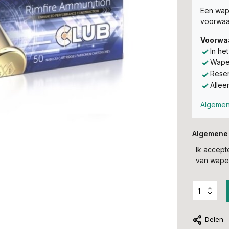
Een wape
voorwaa
Voorwa
In he
Wapen
Reser
Allee
Algemen
Algemene
Ik accep
van wapen
Delen