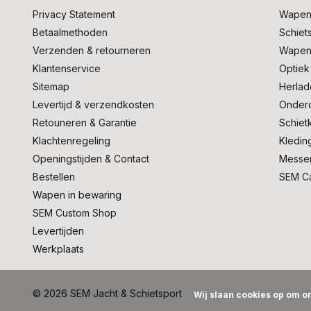
Privacy Statement
Wapen
Betaalmethoden
Schiet
Verzenden & retourneren
Wapen
Klantenservice
Optiek
Sitemap
Herlad
Levertijd & verzendkosten
Onder
Retouneren & Garantie
Schiet
Klachtenregeling
Kledin
Openingstijden & Contact
Messe
Bestellen
SEM C
Wapen in bewaring
SEM Custom Shop
Levertijden
Werkplaats
© 2026 SEM Jacht & Schietsport
Wij slaan cookies op om on