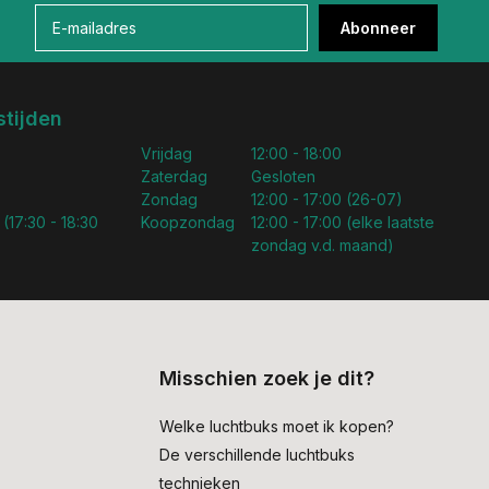
Abonneer
tijden
Vrijdag
12:00 - 18:00
Zaterdag
Gesloten
Zondag
12:00 - 17:00 (26-07)
 (17:30 - 18:30
Koopzondag
12:00 - 17:00 (elke laatste
zondag v.d. maand)
Misschien zoek je dit?
Welke luchtbuks moet ik kopen?
De verschillende luchtbuks
technieken