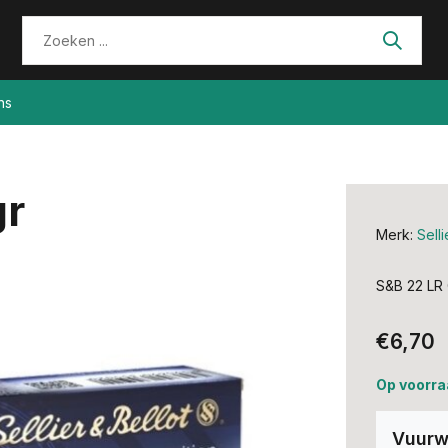
ns
gr
Merk:
Selli
S&B 22 LR 
€6,70
Op voorra
Vuurw