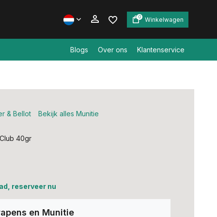
0
Winkelwagen
Blogs
Over ons
Klantenservice
Account aanmaken
Account aanmaken
er & Bellot
Bekijk alles Munitie
Club 40gr
ad, reserveer nu
apens en Munitie