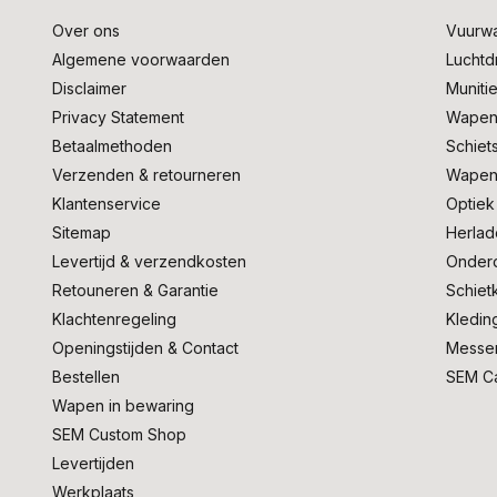
Over ons
Vuurw
Algemene voorwaarden
Lucht
Disclaimer
Muniti
Privacy Statement
Wapen
Betaalmethoden
Schiet
Verzenden & retourneren
Wapen
Klantenservice
Optiek
Sitemap
Herlad
Levertijd & verzendkosten
Onder
Retouneren & Garantie
Schiet
Klachtenregeling
Kledin
Openingstijden & Contact
Messe
Bestellen
SEM C
Wapen in bewaring
SEM Custom Shop
Levertijden
Werkplaats