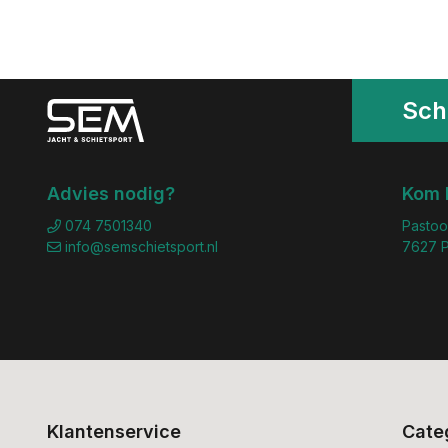
Schr
Advies nodig?
Kom 
074 7501340
Pastoo
info@semschietsport.nl
7627 P
Klantenservice
Cate