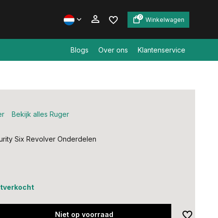
0
Winkelwagen
Blogs
Over ons
Klantenservice
Account aanmaken
Account aanmaken
er
Bekijk alles Ruger
rity Six Revolver Onderdelen
uitverkocht
Niet op voorraad