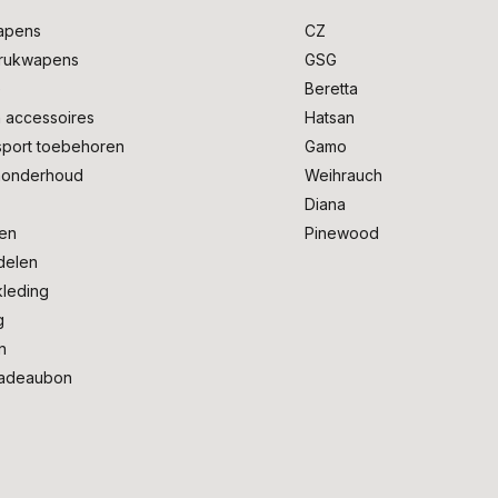
apens
CZ
drukwapens
GSG
e
Beretta
 accessoires
Hatsan
sport toebehoren
Gamo
onderhoud
Weihrauch
Diana
en
Pinewood
delen
kleding
g
n
adeaubon