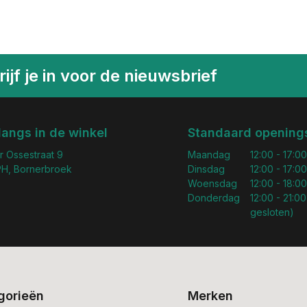
ijf je in voor de nieuwsbrief
langs in de winkel
Standaard openings
r Ossestraat 9
Maandag
12:00 - 17:00
H, Bornerbroek
Dinsdag
12:00 - 17:00
Woensdag
12:00 - 18:00
Donderdag
12:00 - 21:00
gesloten)
gorieën
Merken