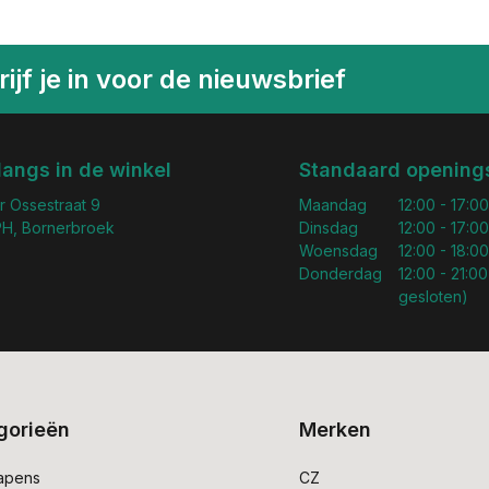
ijf je in voor de nieuwsbrief
langs in de winkel
Standaard openings
r Ossestraat 9
Maandag
12:00 - 17:00
H, Bornerbroek
Dinsdag
12:00 - 17:00
Woensdag
12:00 - 18:00
Donderdag
12:00 - 21:00
gesloten)
gorieën
Merken
apens
CZ