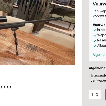
Vuurw
Een wape
voorwaa
Voorwa
In he
Wapen
Reser
Allee
Algemen
Algemene
Ik accep
van wapen