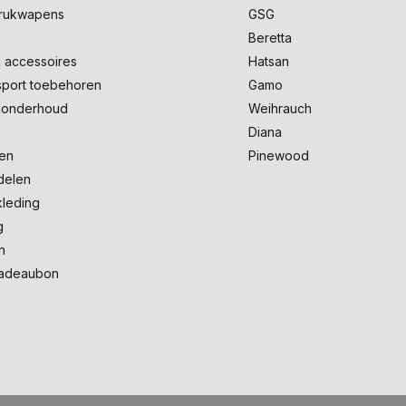
drukwapens
GSG
e
Beretta
 accessoires
Hatsan
sport toebehoren
Gamo
onderhoud
Weihrauch
Diana
en
Pinewood
delen
kleding
g
n
adeaubon