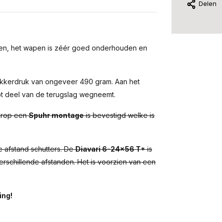
Delen
inden, het wapen is zéér goed onderhouden en
kkerdruk van ongeveer 490 gram. Aan het
ot deel van de terugslag wegneemt.
rop een
Spuhr montage
is bevestigd welke is
e afstand schutters. De
Diavari 6-24x56 T*
is
verschillende afstanden. Het is voorzien van een
ing!