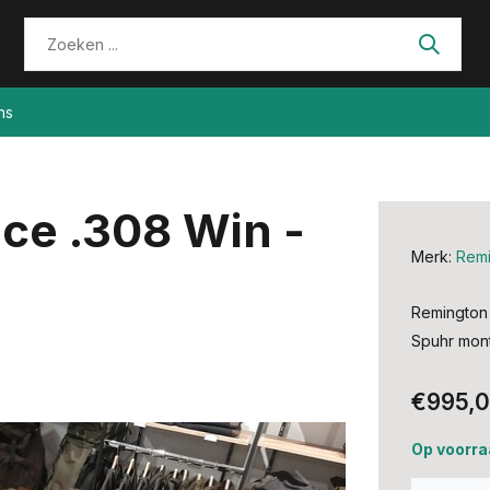
ns
ce .308 Win -
Merk:
Remi
Remington 
Spuhr mon
€995,
Op voorra