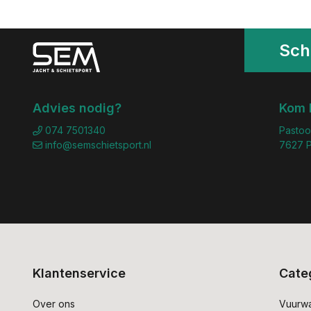
Schr
Advies nodig?
Kom 
074 7501340
Pastoo
info@semschietsport.nl
7627 P
Klantenservice
Cate
Over ons
Vuurw