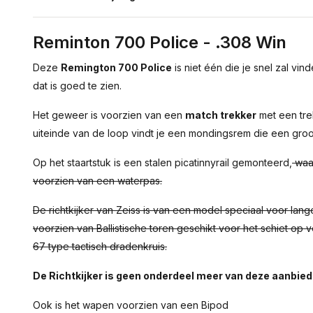
Reminton 700 Police - .308 Win
Deze
Remington 700 Police
is niet één die je snel zal v
dat is goed te zien.
Het geweer is voorzien van een
match trekker
met een tre
uiteinde van de loop vindt je een mondingsrem die een gro
Op het staartstuk is een stalen picatinnyrail gemonteerd,
waa
voorzien van een waterpas.
De richtkijker van Zeiss is van een model speciaal voor lang
voorzien van Ballistische toren geschikt voor het schiet op 
67 type tactisch dradenkruis.
De Richtkijker is geen onderdeel meer van deze aanbied
Ook is het wapen voorzien van een Bipod