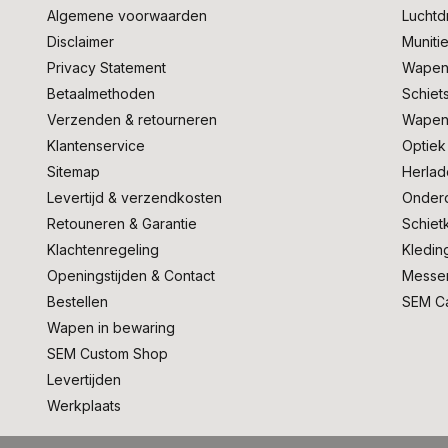
Algemene voorwaarden
Lucht
Disclaimer
Muniti
Privacy Statement
Wapen
Betaalmethoden
Schiet
Verzenden & retourneren
Wapen
Klantenservice
Optiek
Sitemap
Herlad
Levertijd & verzendkosten
Onder
Retouneren & Garantie
Schiet
Klachtenregeling
Kledin
Openingstijden & Contact
Messe
Bestellen
SEM C
Wapen in bewaring
SEM Custom Shop
Levertijden
Werkplaats