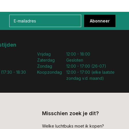
Abonneer
tijden
Vrijdag
12:00 - 18:00
Zaterdag
Gesloten
Zondag
12:00 - 17:00 (26-07)
 (17:30 - 18:30
Koopzondag
12:00 - 17:00 (elke laatste
zondag v.d. maand)
Misschien zoek je dit?
Welke luchtbuks moet ik kopen?