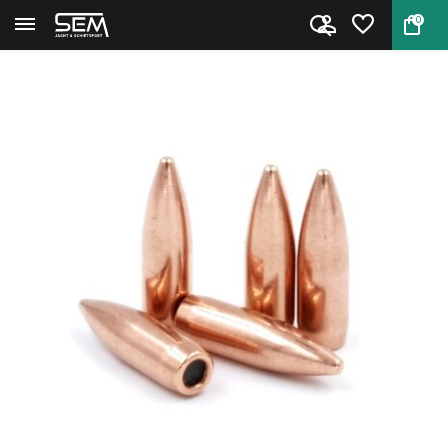
0
Terug
Home
Prvi Partizan Kogelkoppen .223...