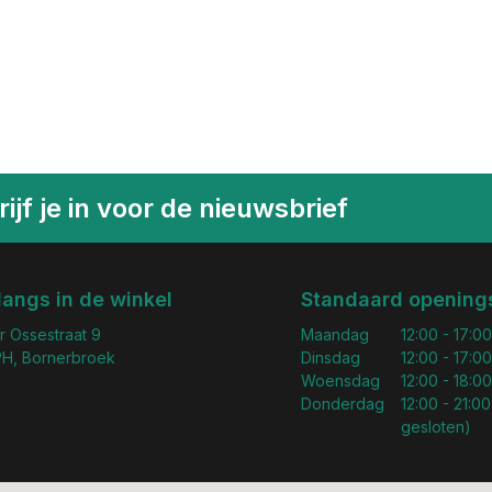
ijf je in voor de nieuwsbrief
langs in de winkel
Standaard openings
r Ossestraat 9
Maandag
12:00 - 17:00
H, Bornerbroek
Dinsdag
12:00 - 17:00
Woensdag
12:00 - 18:00
Donderdag
12:00 - 21:00
gesloten)