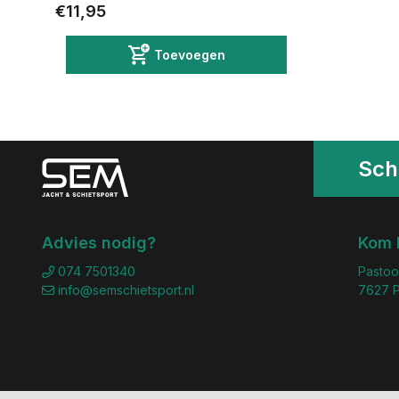
€11,95
Toevoegen
Schr
Advies nodig?
Kom 
074 7501340
Pastoo
info@semschietsport.nl
7627 P