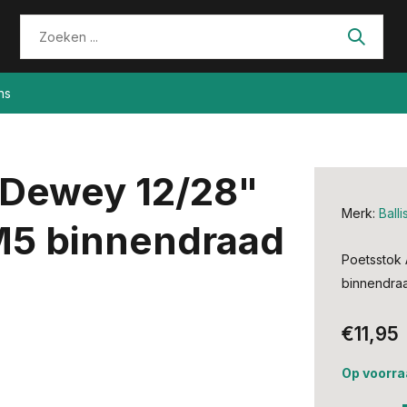
ns
 Dewey 12/28"
Merk:
Balli
M5 binnendraad
Poetsstok
binnendra
€11,95
Op voorra