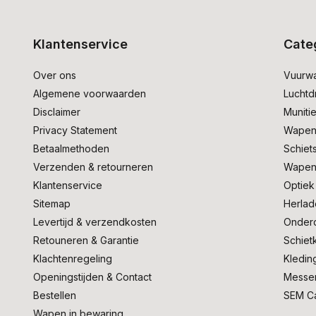
Klantenservice
Cate
Over ons
Vuurw
Algemene voorwaarden
Lucht
Disclaimer
Muniti
Privacy Statement
Wapen
Betaalmethoden
Schiet
Verzenden & retourneren
Wapen
Klantenservice
Optiek
Sitemap
Herlad
Levertijd & verzendkosten
Onder
Retouneren & Garantie
Schiet
Klachtenregeling
Kledin
Openingstijden & Contact
Messe
Bestellen
SEM C
Wapen in bewaring