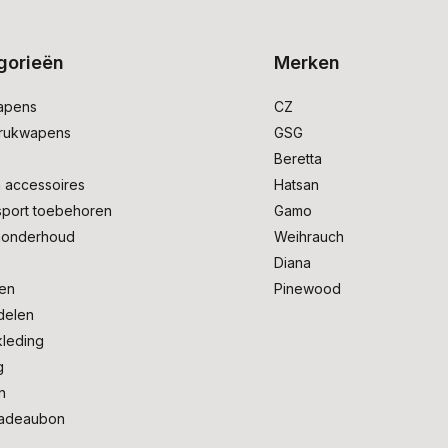
gorieën
Merken
apens
CZ
drukwapens
GSG
e
Beretta
 accessoires
Hatsan
sport toebehoren
Gamo
onderhoud
Weihrauch
Diana
en
Pinewood
delen
kleding
g
n
adeaubon