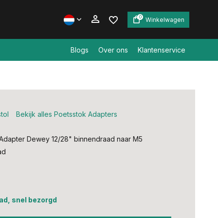
0
Winkelwagen
Blogs
Over ons
Klantenservice
Account aanmaken
Account aanmaken
stol
Bekijk alles Poetsstok Adapters
 Adapter Dewey 12/28" binnendraad naar M5
ad
ad, snel bezorgd