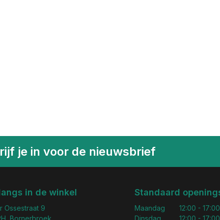
ijf je in voor de nieuwsbrief
langs in de winkel
Standaard openings
r Ossestraat 9
Maandag
12:00 - 17:00
H, Bornerbroek
Dinsdag
12:00 - 17:00