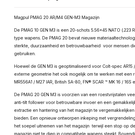
Magpul PMAG 20 AR/M4 GEN-M3 Magazijn
De PMAG 10 GEN M3 is een 20-schots 5.56x45 NATO (.223 R
type wapens. De PMAG 20 bevat nieuwe materiaaltechnolog
sterkte, duurzaamheid en betrouwbaarheid voor mensen die 
gebruiken.
Hoewel de GEN M3 is geoptimaliseerd voor Colt-spec AR15 /
externe geometrie het ook mogelijk om te werken met een r
MR556A1 / M27 IAR, British SA-80, FN® SCAR ™ MK 16 / 16S 
De PMAG 20 GEN M3 is voorzien van een roestvrijstalen veer
anti-tilt follower voor betrouwbare invoer en een gemakkeli
extractie en hantering van het magazijn te vergemakkelijken
bieden. Een opnieuw ontworpen inkeping met vergrendeling 
het soepel uitnemen van het magazijn terwijl een stop op de
magazijn niet te diep in compatibele wapens steekt. Boven