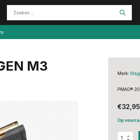
ns
GEN M3
Merk:
Mag
PMAG® 20 
€32,95
Op voorra