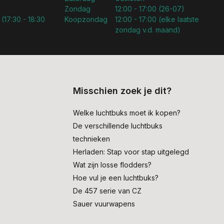
Zondag
12:00 - 17:00 (26-07)
 (17:30 - 18:30
Koopzondag
12:00 - 17:00 (elke laatste
zondag v.d. maand)
Misschien zoek je dit?
Welke luchtbuks moet ik kopen?
De verschillende luchtbuks
technieken
Herladen: Stap voor stap uitgelegd
Wat zijn losse flodders?
Hoe vul je een luchtbuks?
De 457 serie van CZ
Sauer vuurwapens