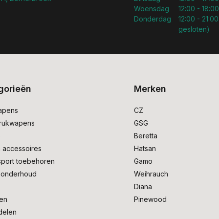
Woensdag
12:00 - 18:00
Donderdag
12:00 - 21:00
gesloten)
gorieën
Merken
apens
CZ
drukwapens
GSG
e
Beretta
 accessoires
Hatsan
sport toebehoren
Gamo
onderhoud
Weihrauch
Diana
en
Pinewood
delen