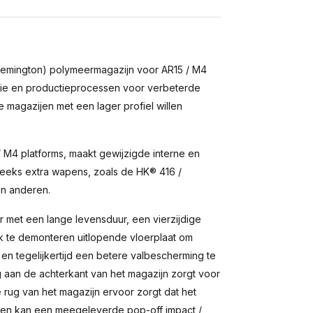
emington) polymeermagazijn voor AR15 / M4
ie en productieprocessen voor verbeterde
magazijen met een lager profiel willen
 M4 platforms, maakt gewijzigde interne en
eeks extra wapens, zoals de HK® 416 /
en anderen.
 met een lange levensduur, een vierzijdige
jk te demonteren uitlopende vloerplaat om
 en tegelijkertijd een betere valbescherming te
aan de achterkant van het magazijn zorgt voor
 rug van het magazijn ervoor zorgt dat het
dien kan een meegeleverde pop-off impact /