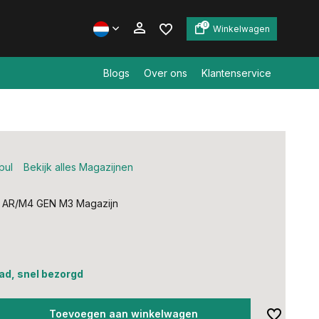
0
Winkelwagen
Blogs
Over ons
Klantenservice
Account aanmaken
Account aanmaken
pul
Bekijk alles Magazijnen
AR/M4 GEN M3 Magazijn
ad, snel bezorgd
Toevoegen aan winkelwagen