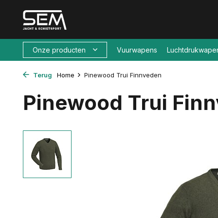
Onze producten
Vuurwapens
Luchtdrukwape
Terug
Home
Pinewood Trui Finnveden
Pinewood Trui Fin