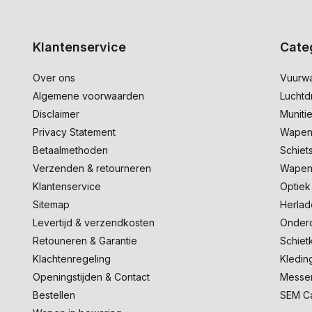
Klantenservice
Cate
Over ons
Vuurw
Algemene voorwaarden
Lucht
Disclaimer
Muniti
Privacy Statement
Wapen
Betaalmethoden
Schiet
Verzenden & retourneren
Wapen
Klantenservice
Optiek
Sitemap
Herlad
Levertijd & verzendkosten
Onder
Retouneren & Garantie
Schiet
Klachtenregeling
Kledin
Openingstijden & Contact
Messe
Bestellen
SEM C