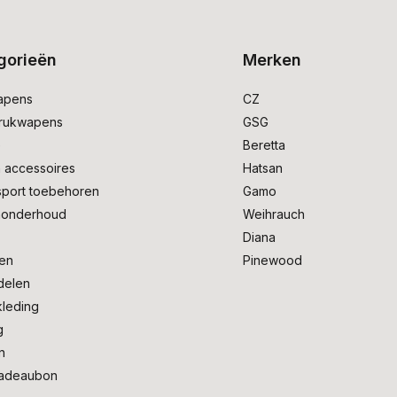
gorieën
Merken
apens
CZ
drukwapens
GSG
e
Beretta
 accessoires
Hatsan
sport toebehoren
Gamo
onderhoud
Weihrauch
Diana
en
Pinewood
delen
kleding
g
n
adeaubon