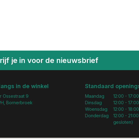
ijf je in voor de nieuwsbrief
langs in de winkel
Standaard openings
r Ossestraat 9
Maandag
12:00 - 17:00
H, Bornerbroek
Dinsdag
12:00 - 17:00
Woensdag
12:00 - 18:00
Donderdag
12:00 - 21:00
gesloten)