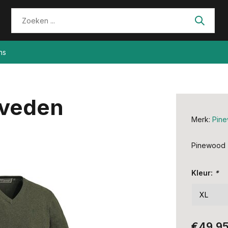
ns
nveden
Merk:
Pin
Pinewood 
Kleur:
*
€49,9