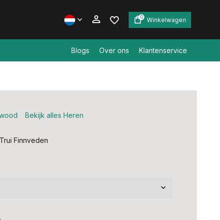
0
Winkelwagen
Blogs
Over ons
Klantenservice
Account aanmaken
Account aanmaken
ewood
Bekijk alles Heren
Trui Finnveden
5