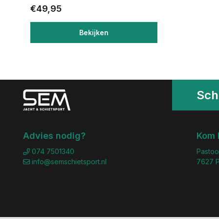
€49,95
Bekijken
Schr
Advies nodig?
Kom 
074 7501340
Pastoo
info@semschietsport.nl
7627 P